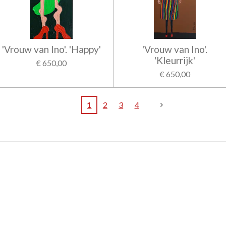
'Vrouw van Ino'. 'Happy'
'Vrouw van Ino'.
'Kleurrijk'
€ 650,00
€ 650,00
1
2
3
4