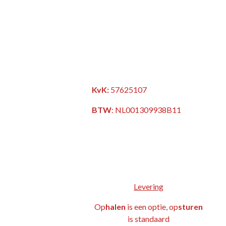
KvK:
57625107
BTW
:
NL001309938B11
Levering
Op
halen
is een optie, op
sturen
is standaard