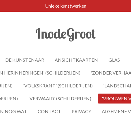
Unieke kunstwerken
InodeGroot
DE KUNSTENAAR
ANSICHTKAARTEN
GLAS
 HERINNERINGEN' (SCHILDERIJEN)
'ZONDER VERHAAL
IJEN)
'VOLKSKRANT' (SCHILDERIJEN)
'LANDSCHAP
DERIJEN)
'VERWAAID' (SCHILDERIJEN)
'VROUWEN VA
 EN NOG WAT
CONTACT
PRIVACY
ALGEMENE 