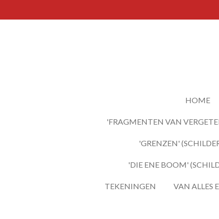
Ga
direct
naar
de
hoofdinhoud
HOME
'FRAGMENTEN VAN VERGETEN
'GRENZEN' (SCHILDER
'DIE ENE BOOM' (SCHIL
TEKENINGEN
VAN ALLES