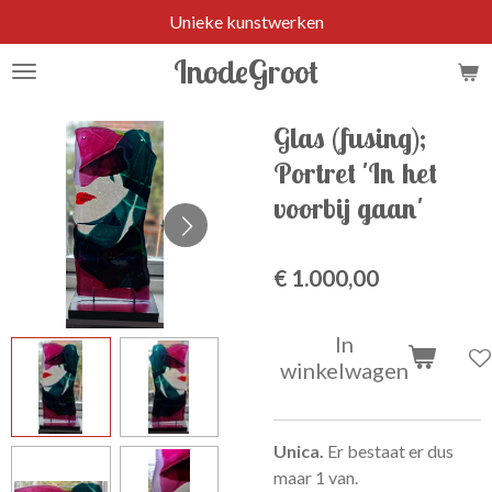
Unieke kunstwerken
Ga
direct
InodeGroot
naar
de
hoofdinhoud
Glas (fusing);
Portret 'In het
voorbij gaan'
€ 1.000,00
In
winkelwagen
Unica.
Er bestaat er dus
maar 1 van.