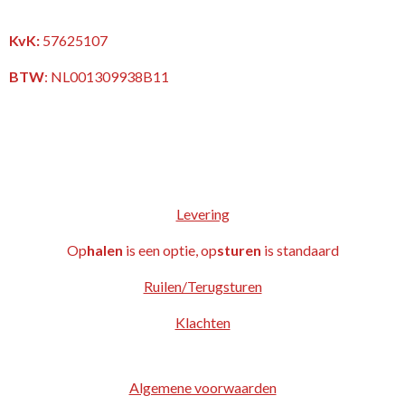
KvK:
57625107
BTW
:
NL001309938B11
Levering
Op
halen
is een optie, op
sturen
is standaard
Ruilen/Terugsturen
Klachten
Algemene voorwaarden