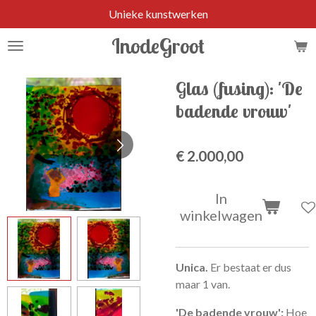
Unieke kunstwerken
Ga
direct
InodeGroot
naar
de
hoofdinhoud
Glas (fusing): 'De
badende vrouw'
€ 2.000,00
In
winkelwagen
Unica.
Er bestaat er dus
maar 1 van.
'De badende vrouw':
Hoe