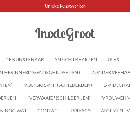
Unieke kunstwerken
InodeGroot
DE KUNSTENAAR
ANSICHTKAARTEN
GLAS
 HERINNERINGEN' (SCHILDERIJEN)
'ZONDER VERHAAL
IJEN)
'VOLKSKRANT' (SCHILDERIJEN)
'LANDSCHAP
DERIJEN)
'VERWAAID' (SCHILDERIJEN)
'VROUWEN VA
 EN NOG WAT
CONTACT
PRIVACY
ALGEMENE 