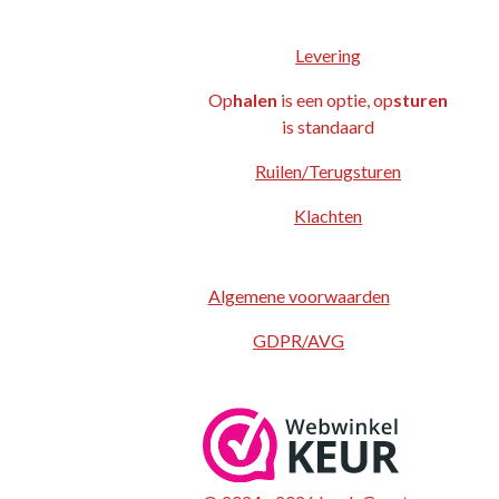
Levering
Op
halen
is een optie, op
sturen
is standaard
Ruilen/Terugsturen
Klachten
Algemene voorwaarden
GDPR/AVG