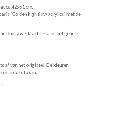
aat ca.42x61 cm.
basis (Golden high flow acrylics) met de
het kunstwerk, achterkant, het gehele
ts af van het origineel. De kleuren
n van de foto's in.
st.