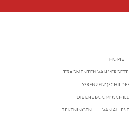
Ga
direct
naar
de
hoofdinhoud
HOME
'FRAGMENTEN VAN VERGETEN
'GRENZEN' (SCHILDER
'DIE ENE BOOM' (SCHIL
TEKENINGEN
VAN ALLES