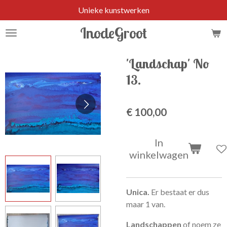
Unieke kunstwerken
Ga
direct
InodeGroot
naar
de
hoofdinhoud
'Landschap' No
13.
€ 100,00
In
winkelwagen
Unica.
Er bestaat er dus
maar 1 van.
Landschappen
of noem ze