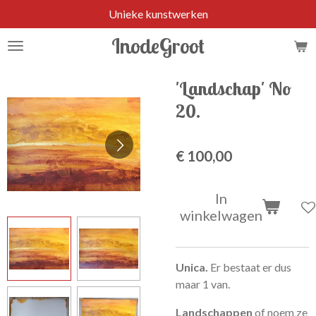
Unieke kunstwerken
Ga
direct
InodeGroot
naar
de
hoofdinhoud
'Landschap' No
20.
€ 100,00
In
winkelwagen
Unica.
Er bestaat er dus
maar 1 van.
Landschappen
of noem ze