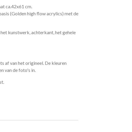
aat ca.42x61 cm.
basis (Golden high flow acrylics) met de
het kunstwerk, achterkant, het gehele
ts af van het origineel. De kleuren
n van de foto's in.
st.