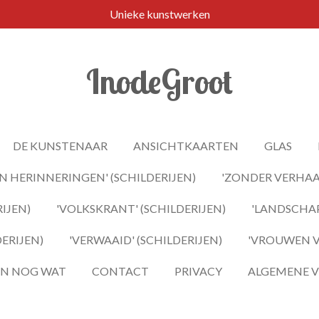
Unieke kunstwerken
InodeGroot
DE KUNSTENAAR
ANSICHTKAARTEN
GLAS
 HERINNERINGEN' (SCHILDERIJEN)
'ZONDER VERHAAL
IJEN)
'VOLKSKRANT' (SCHILDERIJEN)
'LANDSCHAP
DERIJEN)
'VERWAAID' (SCHILDERIJEN)
'VROUWEN VA
 EN NOG WAT
CONTACT
PRIVACY
ALGEMENE 