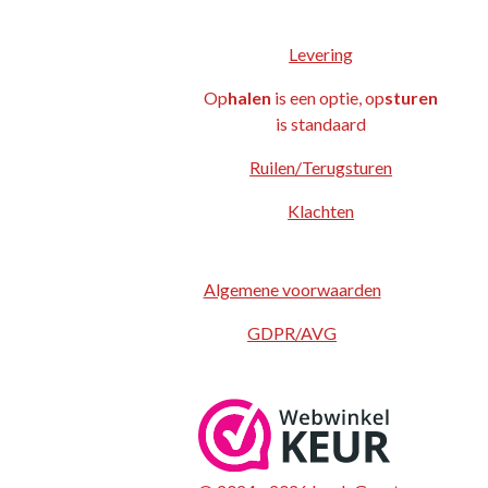
Levering
Op
halen
is een optie, op
sturen
is standaard
Ruilen/Terugsturen
Klachten
Algemene voorwaarden
GDPR/AVG