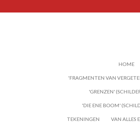
Ga
direct
naar
de
hoofdinhoud
HOME
'FRAGMENTEN VAN VERGETEN
'GRENZEN' (SCHILDER
'DIE ENE BOOM' (SCHIL
TEKENINGEN
VAN ALLES