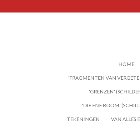
Ga
direct
naar
de
hoofdinhoud
HOME
'FRAGMENTEN VAN VERGETEN
'GRENZEN' (SCHILDER
'DIE ENE BOOM' (SCHIL
TEKENINGEN
VAN ALLES