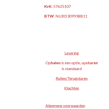
KvK:
57625107
BTW
:
NL001309938B11
Levering
Op
halen
is een optie, op
sturen
is standaard
Ruilen/Terugsturen
Klachten
Algemene voorwaarden