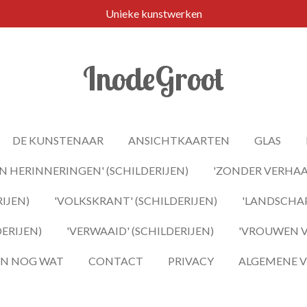
Unieke kunstwerken
InodeGroot
DE KUNSTENAAR
ANSICHTKAARTEN
GLAS
 HERINNERINGEN' (SCHILDERIJEN)
'ZONDER VERHAAL
IJEN)
'VOLKSKRANT' (SCHILDERIJEN)
'LANDSCHAP
DERIJEN)
'VERWAAID' (SCHILDERIJEN)
'VROUWEN VA
 EN NOG WAT
CONTACT
PRIVACY
ALGEMENE 