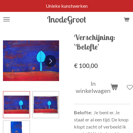
Unieke kunstwerken
Ga
direct
InodeGroot
naar
de
hoofdinhoud
Verschijning:
'Belofte'
€ 100,00
In
winkelwagen
Belofte:
Je bent er. Je
staat er al een tijd. De knop
klopt zacht of verbeeld ik