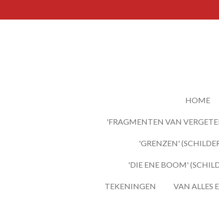
Ga
direct
naar
de
hoofdinhoud
HOME
'FRAGMENTEN VAN VERGETEN
'GRENZEN' (SCHILDER
'DIE ENE BOOM' (SCHIL
TEKENINGEN
VAN ALLES