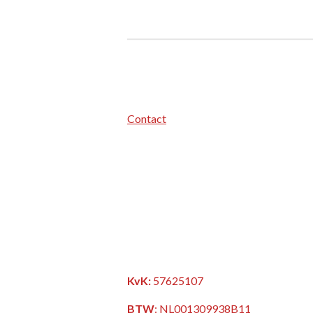
Contact
KvK:
57625107
BTW
:
NL001309938B11