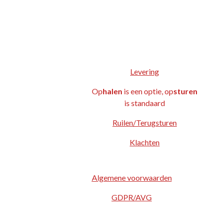
Levering
Op
halen
is een optie, op
sturen
is standaard
Ruilen/Terugsturen
Klachten
Algemene voorwaarden
GDPR/AVG