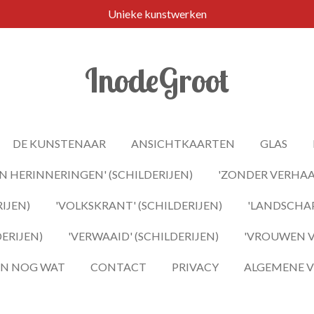
Unieke kunstwerken
InodeGroot
DE KUNSTENAAR
ANSICHTKAARTEN
GLAS
 HERINNERINGEN' (SCHILDERIJEN)
'ZONDER VERHAAL
IJEN)
'VOLKSKRANT' (SCHILDERIJEN)
'LANDSCHAP
DERIJEN)
'VERWAAID' (SCHILDERIJEN)
'VROUWEN VA
 EN NOG WAT
CONTACT
PRIVACY
ALGEMENE 