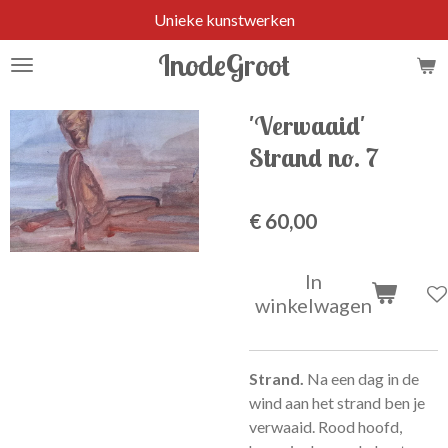
Unieke kunstwerken
Ga
direct
InodeGroot
naar
de
hoofdinhoud
'Verwaaid'
Strand no. 7
€ 60,00
In
winkelwagen
Strand.
Na een dag in de
wind aan het strand ben je
verwaaid. Rood hoofd,