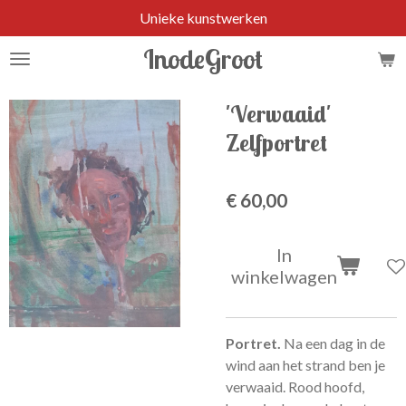
Unieke kunstwerken
Ga
direct
InodeGroot
naar
de
hoofdinhoud
'Verwaaid'
Zelfportret
€ 60,00
In
winkelwagen
Portret.
Na een dag in de
wind aan het strand ben je
verwaaid. Rood hoofd,