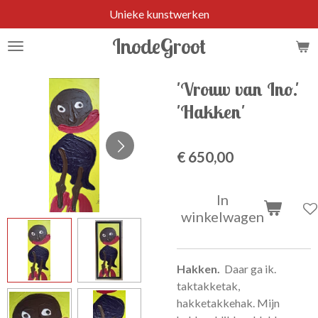
Unieke kunstwerken
Ga
direct
InodeGroot
naar
de
hoofdinhoud
'Vrouw van Ino.'
'Hakken'
€ 650,00
In
winkelwagen
Hakken.
Daar ga ik.
taktakketak,
hakketakkehak. Mijn