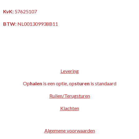
KvK:
57625107
BTW
:
NL001309938B11
Levering
Op
halen
is een optie, op
sturen
is standaard
Ruilen/Terugsturen
Klachten
Algemene voorwaarden