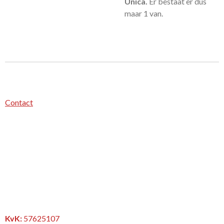
Unica.
Er bestaat er dus
maar 1 van.
Contact
KvK:
57625107