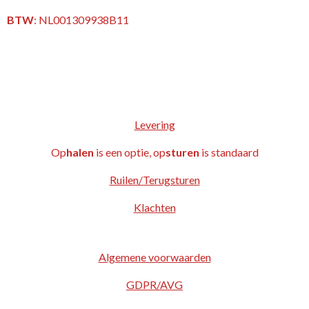
BTW
:
NL001309938B11
Levering
Op
halen
is een optie, op
sturen
is standaard
Ruilen/Terugsturen
Klachten
Algemene voorwaarden
GDPR/AVG