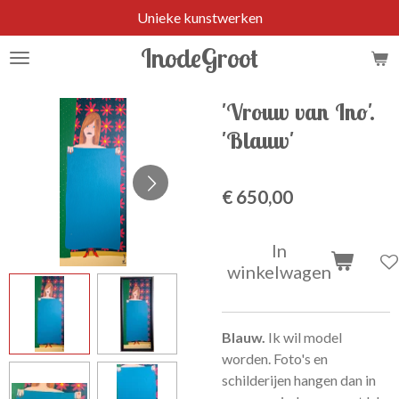
Unieke kunstwerken
Ga
direct
InodeGroot
naar
de
hoofdinhoud
'Vrouw van Ino'.
'Blauw'
€ 650,00
In
winkelwagen
Blauw.
Ik wil model
worden. Foto's en
schilderijen hangen dan in