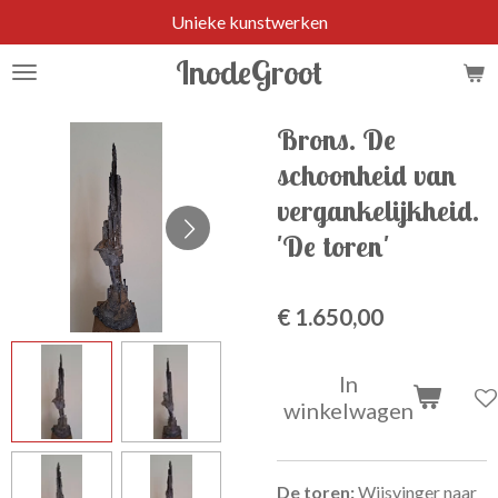
Unieke kunstwerken
Ga
direct
InodeGroot
naar
de
hoofdinhoud
Brons. De
schoonheid van
vergankelijkheid.
'De toren'
€ 1.650,00
In
winkelwagen
De toren:
Wijsvinger naar