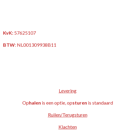
KvK:
57625107
BTW
:
NL001309938B11
Levering
Op
halen
is een optie, op
sturen
is standaard
Ruilen/Terugsturen
Klachten