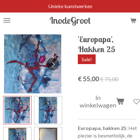
Unieke kunstwerken
Ga
direct
InodeGroot
naar
de
hoofdinhoud
'Europapa',
Hakken 25
Sale!
€ 55,00
€ 75,00
In
winkelwagen
Europapa, hakken 25:
Het
plezier is besmettelijk, de