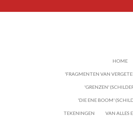
Ga
direct
naar
de
hoofdinhoud
HOME
'FRAGMENTEN VAN VERGETEN
'GRENZEN' (SCHILDER
'DIE ENE BOOM' (SCHIL
TEKENINGEN
VAN ALLES