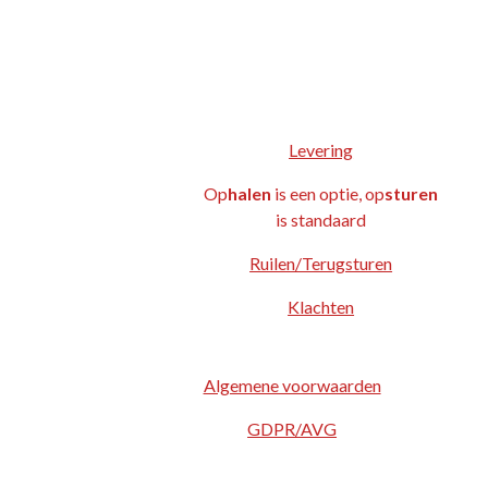
Levering
Op
halen
is een optie, op
sturen
is standaard
Ruilen/Terugsturen
Klachten
Algemene voorwaarden
GDPR/AVG