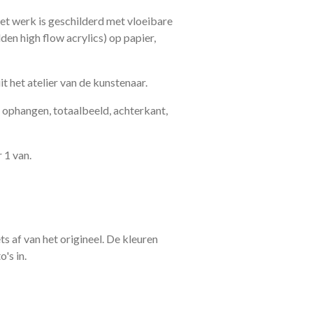
et werk is geschilderd met vloeibare
lden high flow acrylics) op papier,
 het atelier van de kunstenaar.
n ophangen, totaalbeeld, achterkant,
 1 van.
ts af van het origineel. De kleuren
's in.