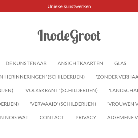
Unieke kunstwerken
InodeGroot
DE KUNSTENAAR
ANSICHTKAARTEN
GLAS
 HERINNERINGEN' (SCHILDERIJEN)
'ZONDER VERHAAL
IJEN)
'VOLKSKRANT' (SCHILDERIJEN)
'LANDSCHAP
DERIJEN)
'VERWAAID' (SCHILDERIJEN)
'VROUWEN VA
 EN NOG WAT
CONTACT
PRIVACY
ALGEMENE 