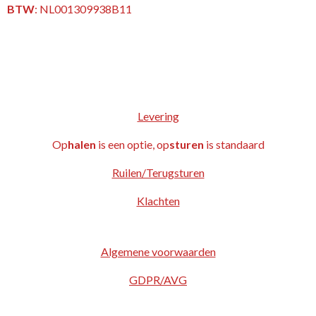
BTW
:
NL001309938B11
Levering
Op
halen
is een optie, op
sturen
is standaard
Ruilen/Terugsturen
Klachten
Algemene voorwaarden
GDPR/AVG