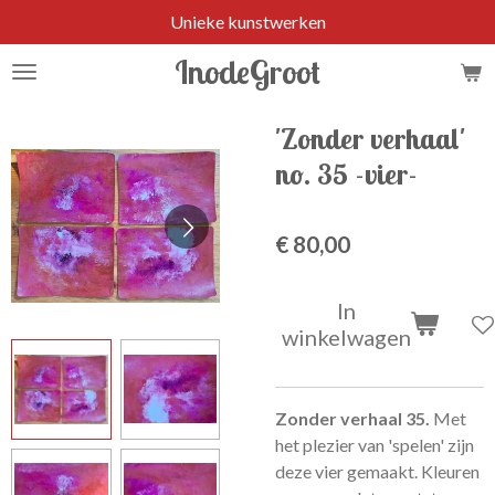
Unieke kunstwerken
Ga
direct
InodeGroot
naar
de
hoofdinhoud
'Zonder verhaal'
no. 35 -vier-
€ 80,00
In
winkelwagen
Zonder verhaal 35.
Met
het plezier van 'spelen' zijn
deze vier gemaakt. Kleuren