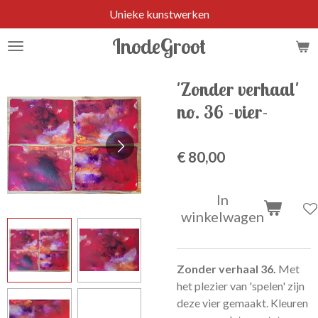
Unieke kunstwerken
Ga
direct
InodeGroot
naar
de
hoofdinhoud
'Zonder verhaal'
no. 36 -vier-
€ 80,00
In
winkelwagen
Zonder verhaal 36.
Met
het plezier van 'spelen' zijn
deze vier gemaakt. Kleuren