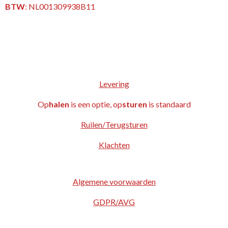
BTW
:
NL001309938B11
Levering
Op
halen
is een optie, op
sturen
is standaard
Ruilen/Terugsturen
Klachten
Algemene voorwaarden
GDPR/AVG