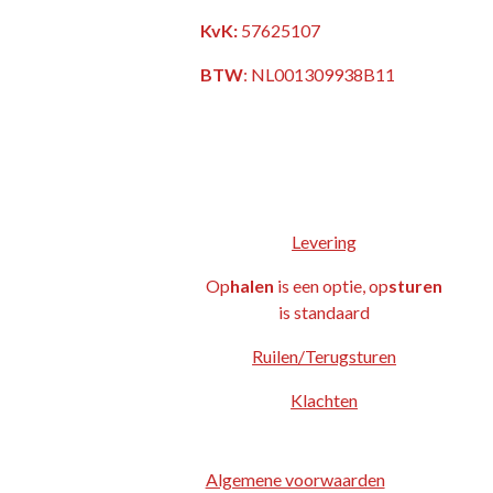
KvK:
57625107
BTW
:
NL001309938B11
Levering
Op
halen
is een optie, op
sturen
is standaard
Ruilen/Terugsturen
Klachten
Algemene voorwaarden