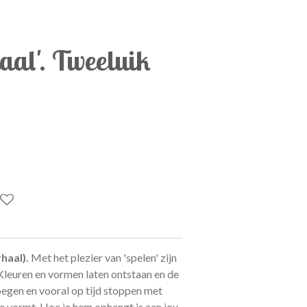
aal'. Tweeluik
haal).
Met het plezier van 'spelen' zijn
leuren en vormen laten ontstaan en de
oegen en vooral op tijd stoppen met
e vormt. Hoe je hem ophangt is aan jou.