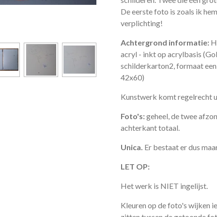
De eerste foto is zoals ik h
verplichting!
Achtergrond informatie:
H
acryl - inkt op acrylbasis (Go
schilderkarton2, formaat een
42x60)
Kunstwerk komt regelrecht uit
Foto's:
geheel, de twee afzon
achterkant totaal.
Unica.
Er bestaat er dus maar
LET OP:
Het werk is NIET ingelijst.
Kleuren op de foto's wijken ie
zitten tussen de getoonde foto