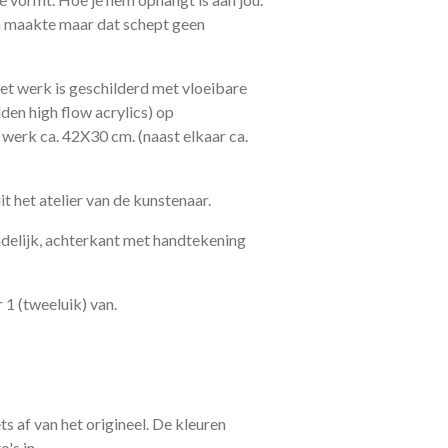
em maakte maar dat schept geen
et werk is geschilderd met vloeibare
lden high flow acrylics) op
 werk ca. 42X30 cm. (naast elkaar ca.
 het atelier van de kunstenaar.
delijk, achterkant met handtekening
 1 (tweeluik) van.
ts af van het origineel. De kleuren
's in.