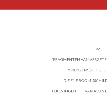
Ga
direct
naar
de
hoofdinhoud
HOME
'FRAGMENTEN VAN VERGETEN
'GRENZEN' (SCHILDER
'DIE ENE BOOM' (SCHIL
TEKENINGEN
VAN ALLES