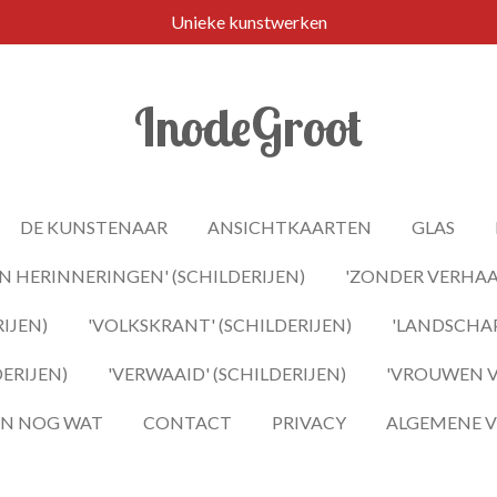
Unieke kunstwerken
InodeGroot
DE KUNSTENAAR
ANSICHTKAARTEN
GLAS
 HERINNERINGEN' (SCHILDERIJEN)
'ZONDER VERHAAL
IJEN)
'VOLKSKRANT' (SCHILDERIJEN)
'LANDSCHAP
DERIJEN)
'VERWAAID' (SCHILDERIJEN)
'VROUWEN VA
 EN NOG WAT
CONTACT
PRIVACY
ALGEMENE 