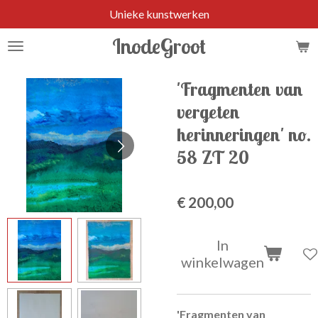
Unieke kunstwerken
Ga
direct
InodeGroot
naar
de
hoofdinhoud
'Fragmenten van
vergeten
herinneringen' no.
58 ZT 20
€ 200,00
In
winkelwagen
'Fragmenten van