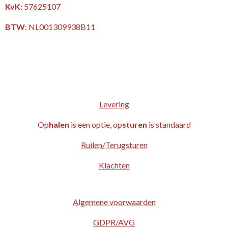
KvK:
57625107
BTW
:
NL001309938B11
Levering
Op
halen
is een optie, op
sturen
is standaard
Ruilen/Terugsturen
Klachten
Algemene voorwaarden
GDPR/AVG