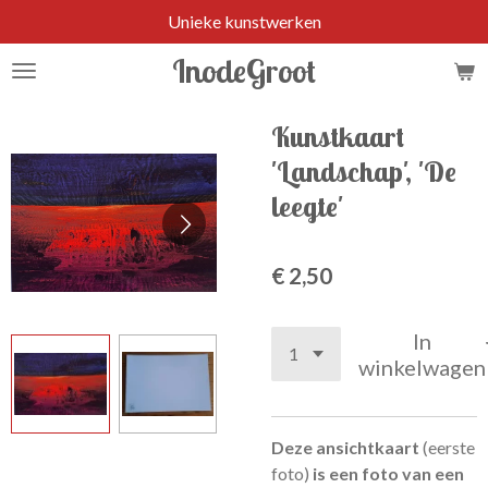
Unieke kunstwerken
Ga
direct
InodeGroot
naar
de
hoofdinhoud
Kunstkaart
'Landschap', 'De
leegte'
€ 2,50
In
winkelwagen
Deze ansichtkaart
(eerste
foto)
is een foto van een