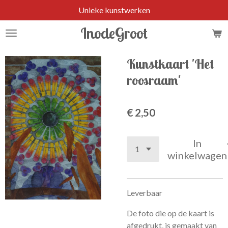
Unieke kunstwerken
Ga
direct
InodeGroot
naar
de
hoofdinhoud
Kunstkaart 'Het
roosraam'
€ 2,50
In
winkelwagen
Leverbaar
De foto die op de kaart is
afgedrukt, is gemaakt van