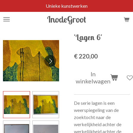
Unieke kunstwerken
Ga
direct
InodeGroot
naar
de
hoofdinhoud
'Lagen 6'
€ 220,00
In
winkelwagen
De serie lagen is een
weerspiegeling van de
zoektocht naar de
werkelijkheid achter de
werkelijkheid achter de