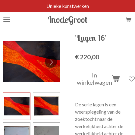
Unieke kunstwerken
Ga
direct
InodeGroot
naar
de
hoofdinhoud
'Lagen 16'
€ 220,00
In
winkelwagen
De serie lagen is een
weerspiegeling van de
zoektocht naar de
werkelijkheid achter de
werkelijkheid achter de